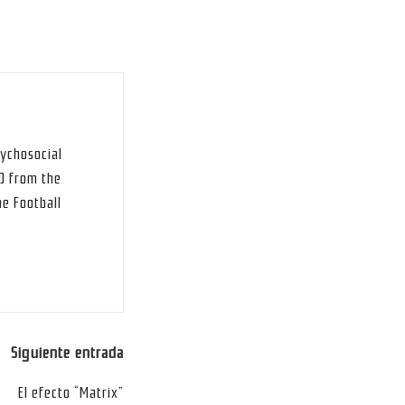
sychosocial
hD from the
he Football
Siguiente entrada
El efecto “Matrix”