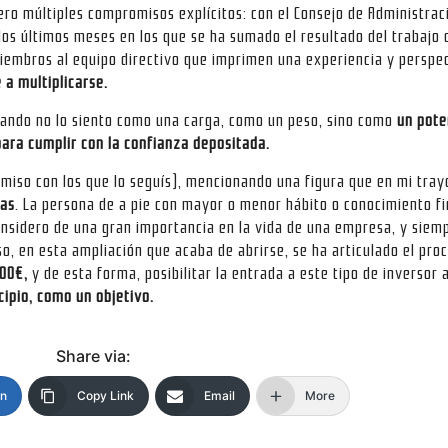
ro múltiples compromisos explícitos: con el Consejo de Administraci
los últimos meses en los que se ha sumado el resultado del trabajo 
miembros al equipo directivo que imprimen una experiencia y perspe
a multiplicarse.
ando no lo siento como una carga, como un peso, sino como
un pote
para cumplir con la confianza depositada.
omiso con los que lo seguís), mencionando una figura que en mi tray
tas
. La persona de a pie con mayor o menor hábito o conocimiento fi
considero de una gran importancia en la vida de una empresa, y siem
eso, en esta ampliación que acaba de abrirse, se ha articulado el pr
00€,
y de esta forma, posibilitar la entrada a este tipo de inversor 
ipio, como un objetivo.
Share via:
In
Copy Link
Email
More