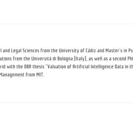
al and Legal Sciences from the University of Cádiz and Master’s in P
utions from the Università di Bologna (Italy), as well as a second P
rid with the DBA thesis “Valuation of Artificial Intelligence Data in t
d Management from MIT.