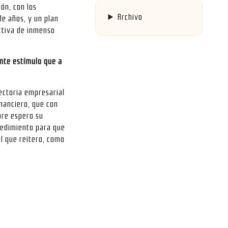
ón, con los
Archivo
de años, y un plan
ctiva de inmenso
nte estímulo que a
ectoria empresarial
nanciero, que con
pre espero su
ocedimiento para que
al que reitero, como