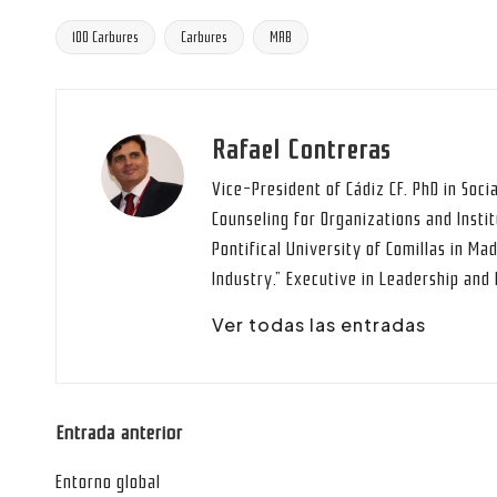
100 Carbures
Carbures
MAB
Etiquetas:
Rafael Contreras
Vice-President of Cádiz CF. PhD in Soci
Counseling for Organizations and Instit
Pontifical University of Comillas in Mad
Industry.” Executive in Leadership an
Ver todas las entradas
Navegación
Entrada anterior
de
Entorno global