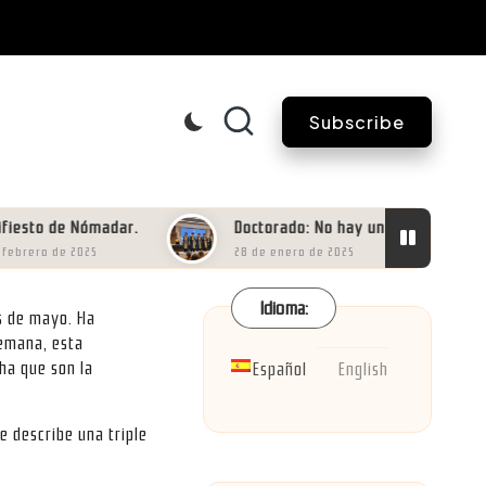
Subscribe
to de Nómadar.
Doctorado: No hay uno sin dos.
ero de 2025
28 de enero de 2025
Idioma:
es de mayo. Ha
semana, esta
cha que son la
Español
English
 describe una triple