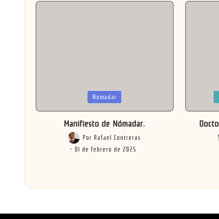
Publicada
Publicad
Nomadar
en
en
Manifiesto de Nómadar.
Docto
Por
Rafael Contreras
Publicado
01 de febrero de 2025
por