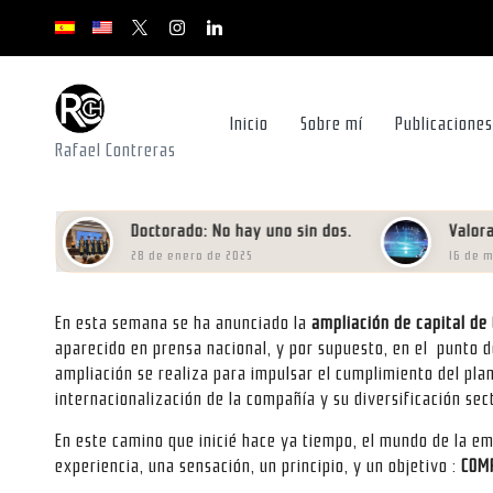
x.com/rafacontrerasch
instagram.com
youtube.com
youtube.com
youtube.com
Saltar
al
contenido
Inicio
Sobre mí
Publicaciones
Rafael Contreras
Doctorado: No hay uno sin dos.
Valoración 
28 de enero de 2025
16 de mayo d
En esta semana se ha anunciado la
ampliación de capital de
aparecido en prensa nacional, y por supuesto, en el punto 
ampliación se realiza para impulsar el cumplimiento del plan
internacionalización de la compañía y su diversificación sect
En este camino que inicié hace ya tiempo, el mundo de la e
experiencia, una sensación, un principio, y un objetivo :
COM