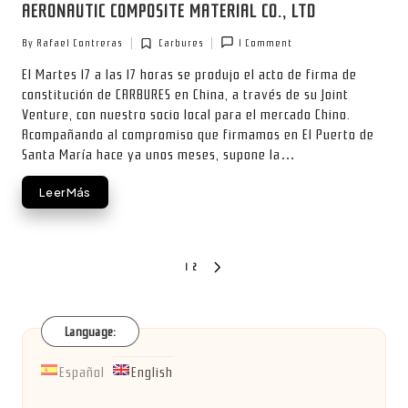
AERONAUTIC COMPOSITE MATERIAL CO., LTD
By
Rafael Contreras
Carbures
1 Comment
Posted
Posted
by
in
El Martes 17 a las 17 horas se produjo el acto de firma de
constitución de CARBURES en China, a través de su Joint
Venture, con nuestro socio local para el mercado Chino.
Acompañando al compromiso que firmamos en El Puerto de
Santa María hace ya unos meses, supone la…
Leer Más
Posts
1
2
NEXT
PAGE
pagination
Language:
Español
English