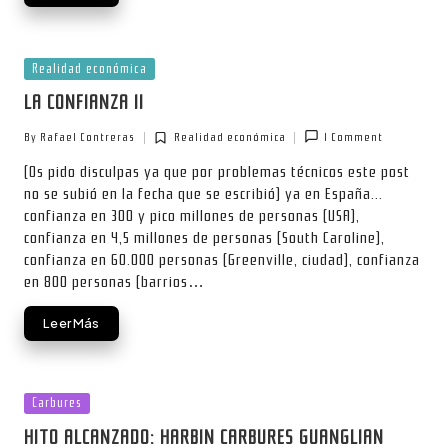
Posted
Realidad económica
in
LA CONFIANZA II
By
Rafael Contreras
Realidad económica
1 Comment
Posted
Posted
by
in
(Os pido disculpas ya que por problemas técnicos este post
no se subió en la fecha que se escribió) ya en España...
confianza en 300 y pico millones de personas (USA),
confianza en 4,5 millones de personas (South Caroline),
confianza en 60.000 personas (Greenville, ciudad), confianza
en 800 personas (barrios…
Leer Más
Posted
Carbures
in
HITO ALCANZADO: HARBIN CARBURES GUANGLIAN