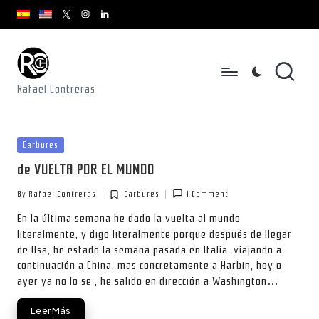
youtube.com
youtube.com
instagram.com
youtube.com
x.com/rafacontrerasch
Skip
to
content
Rafael Contreras
Posted
Carbures
in
de VUELTA POR EL MUNDO
By
Rafael Contreras
Carbures
1 Comment
Posted
Posted
by
in
En la última semana he dado la vuelta al mundo
literalmente, y digo literalmente porque después de llegar
de Usa, he estado la semana pasada en Italia, viajando a
continuación a China, mas concretamente a Harbin, hoy o
ayer ya no lo se , he salido en dirección a Washington…
Leer Más