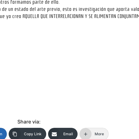
sotros formamos parte de ello.
de un estado del arte previo, esto es investigación que aporta valo
a que yo creo AQUELLA QUE INTERRELACIONAN Y SE ALIMENTAN CONJUNT
Share via:
In
Copy Link
Email
More