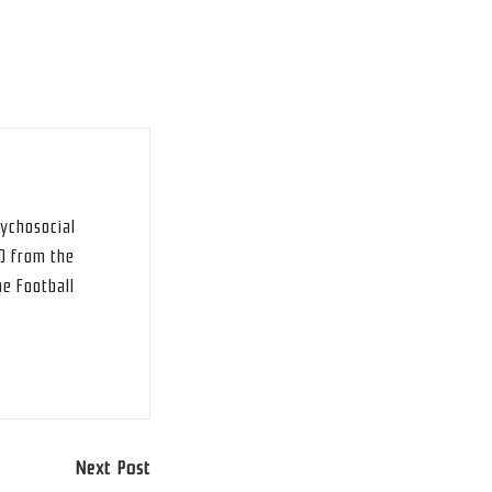
sychosocial
hD from the
he Football
Next Post