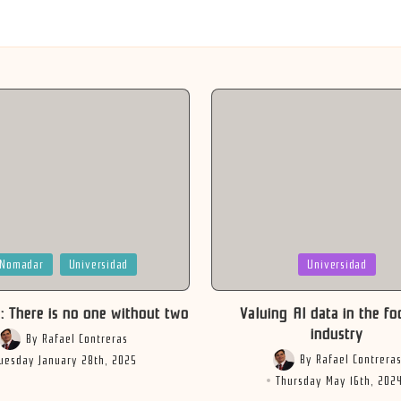
Posted
Nomadar
Universidad
Universidad
in
: There is no one without two
Valuing AI data in the fo
industry
By
Rafael Contreras
Posted
By
Rafael Contrera
uesday January 28th, 2025
by
Posted
Thursday May 16th, 202
by