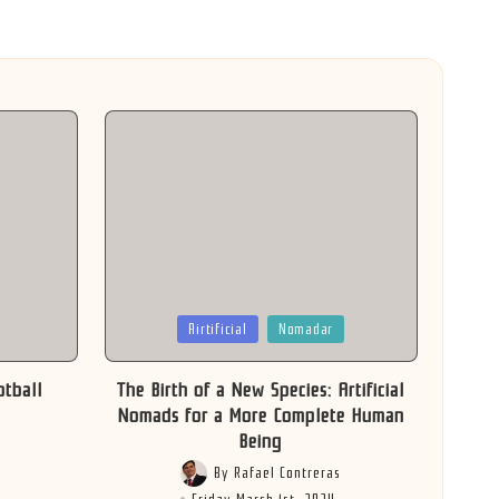
Posted
Airtificial
Nomadar
in
otball
The Birth of a New Species: Artificial
Nomads for a More Complete Human
Being
s
By
Rafael Contreras
4
Posted