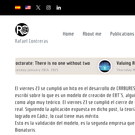
x.com/rafacontrerasch
instagram.com
youtube.com
youtube.com
youtube.com
Skip
to
content
Home
About me
Publications
Rafael Contreras
Doctorate: There is no one without two
Valuing AI data
Tuesday January 28th, 2025
Thursday May 16t
El viernes 23 se cumplió un hito en el desarrollo de CARBUR
escribí sobre lo que es un modelo de creación de EBT´S, alg
como algo muy teórico. El viernes 23 se cumplió el cierre de
real. Siguiendo la aplicación expuesta en dicho post, la teo
logrado en Cádiz, lo cual tiene mas mérito.
Esto es la validación del modelo, es la segunda empresa que
Bionaturis.