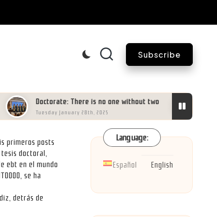
Subscribe
Doctorate: There is no one without two
Valuing AI
Tuesday January 28th, 2025
Thursday Ma
Language:
is primeros posts
tesis doctoral,
 de ebt en el mundo
Español
English
ITOOOO, se ha
diz, detrás de