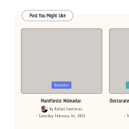
Post You Might Like
Posted
Posted
Nomadar
in
in
Manifiesto Nómadar.
Doctorate
By
Rafael Contreras
Posted
Saturday February 1st, 2025
T
by