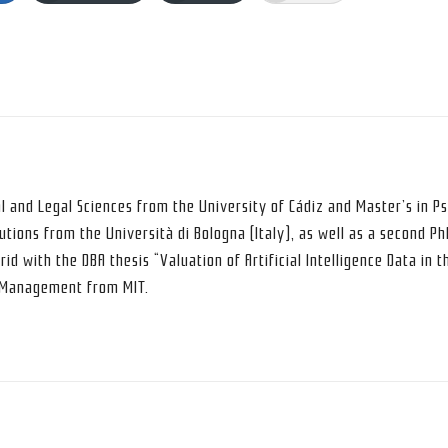
al and Legal Sciences from the University of Cádiz and Master’s in P
utions from the Università di Bologna (Italy), as well as a second P
rid with the DBA thesis “Valuation of Artificial Intelligence Data in t
d Management from MIT.