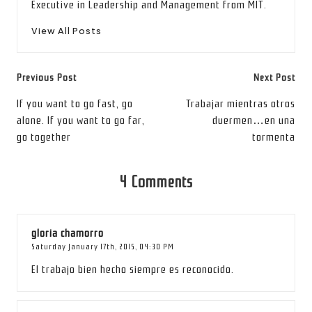
Executive in Leadership and Management from MIT.
View All Posts
Post
Previous Post
Next Post
navigation
If you want to go fast, go
Trabajar mientras otros
alone. If you want to go far,
duermen…en una
go together
tormenta
4 Comments
gloria chamorro
Saturday January 17th, 2015,
04:30 PM
El trabajo bien hecho siempre es reconocido.