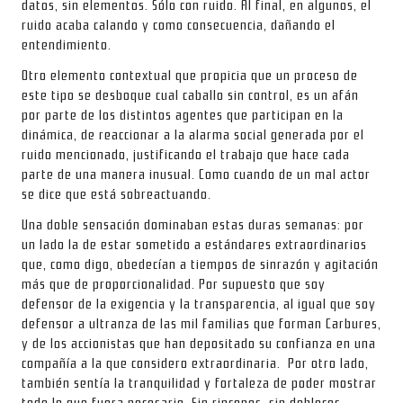
datos, sin elementos. Sólo con ruido. Al final, en algunos, el
ruido acaba calando y como consecuencia, dañando el
entendimiento.
Otro elemento contextual que propicia que un proceso de
este tipo se desboque cual caballo sin control, es un afán
por parte de los distintos agentes que participan en la
dinámica, de reaccionar a la alarma social generada por el
ruido mencionado, justificando el trabajo que hace cada
parte de una manera inusual. Como cuando de un mal actor
se dice que está sobreactuando.
Una doble sensación dominaban estas duras semanas: por
un lado la de estar sometido a estándares extraordinarios
que, como digo, obedecían a tiempos de sinrazón y agitación
más que de proporcionalidad. Por supuesto que soy
defensor de la exigencia y la transparencia, al igual que soy
defensor a ultranza de las mil familias que forman Carbures,
y de los accionistas que han depositado su confianza en una
compañía a la que considero extraordinaria. Por otro lado,
también sentía la tranquilidad y fortaleza de poder mostrar
todo lo que fuera necesario. Sin rincones, sin dobleces.