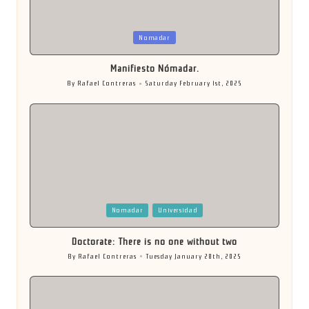
Posted
Nomadar
in
Manifiesto Nómadar.
By
Rafael Contreras
Saturday February 1st, 2025
Posted
by
Posted
Nomadar
Universidad
in
Doctorate: There is no one without two
By
Rafael Contreras
Tuesday January 28th, 2025
Posted
by