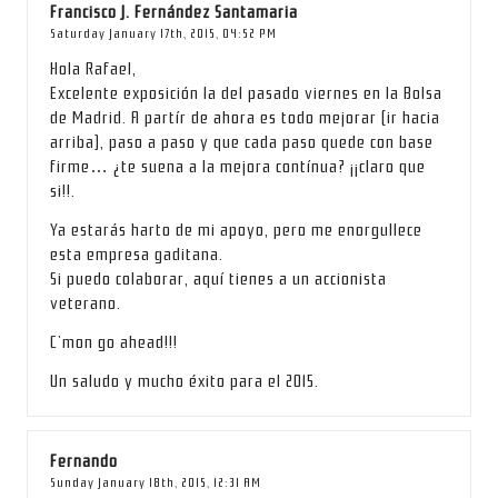
Francisco J. Fernández Santamaria
Saturday January 17th, 2015,
04:52 PM
Hola Rafael,
Excelente exposición la del pasado viernes en la Bolsa
de Madrid. A partír de ahora es todo mejorar (ir hacia
arriba), paso a paso y que cada paso quede con base
firme… ¿te suena a la mejora contínua? ¡¡claro que
si!!.
Ya estarás harto de mi apoyo, pero me enorgullece
esta empresa gaditana.
Si puedo colaborar, aquí tienes a un accionista
veterano.
C’mon go ahead!!!
Un saludo y mucho éxito para el 2015.
Fernando
Sunday January 18th, 2015,
12:31 AM