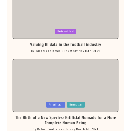
Posted
Universidad
in
Valuing AI data in the football industry
By
Rafael Contreras
Thursday May 16th, 2024
Posted
by
Posted
Airtificial
Nomadar
in
The Birth of a New Species: Artificial Nomads for a More
Complete Human Being
By
Rafael Contreras
Friday March 1st, 2024