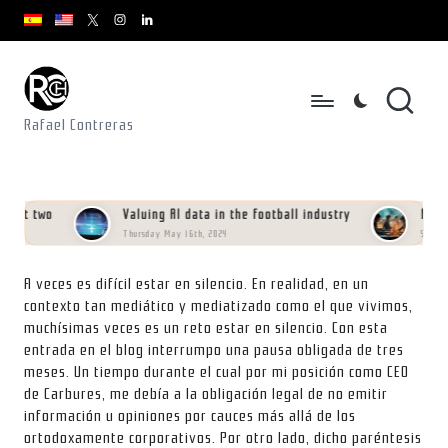
youtube.com
youtube.com
instagram.com
youtube.com
x.com/rafacontrerasch
Skip
to
content
Rafael Contreras
 two
Valuing AI data in the football industry
Manifiest
Thursday May 16th, 2024
Saturday Febr
A veces es difícil estar en silencio. En realidad, en un
contexto tan mediático y mediatizado como el que vivimos,
muchísimas veces es un reto estar en silencio. Con esta
entrada en el blog interrumpo una pausa obligada de tres
meses. Un tiempo durante el cual por mi posición como CEO
de Carbures, me debía a la obligación legal de no emitir
información u opiniones por cauces más allá de los
ortodoxamente corporativos. Por otro lado, dicho paréntesis