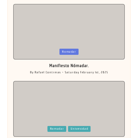
Posted
Nomadar
in
Manifiesto Nómadar.
By
Rafael Contreras
Saturday February 1st, 2025
Posted
by
Posted
Nomadar
Universidad
in