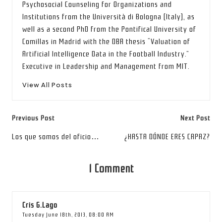
Psychosocial Counseling for Organizations and
Institutions from the Università di Bologna (Italy), as
well as a second PhD from the Pontifical University of
Comillas in Madrid with the DBA thesis “Valuation of
Artificial Intelligence Data in the Football Industry.”
Executive in Leadership and Management from MIT.
View All Posts
Post
Previous Post
Next Post
navigation
Los que somos del oficio…
¿HASTA DÓNDE ERES CAPAZ?
1 Comment
Cris G.Lago
Tuesday June 18th, 2013,
08:00 AM