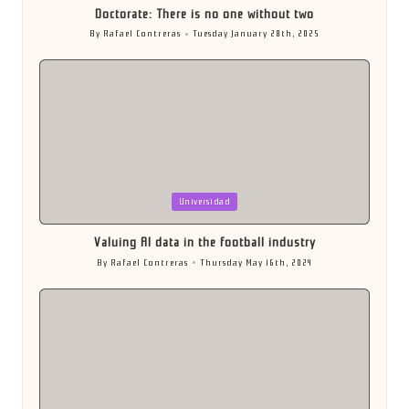
Doctorate: There is no one without two
By
Rafael Contreras
Tuesday January 28th, 2025
Posted
by
Posted
Universidad
in
Valuing AI data in the football industry
By
Rafael Contreras
Thursday May 16th, 2024
Posted
by