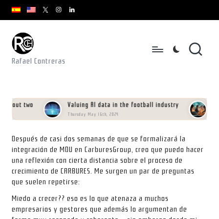
youtube.com
youtube.com
instagram.com
youtube.com
x.com/rafacontrerasch
Skip
to
content
Rafael Contreras
out two
Valuing AI data in the football industry
Manifi
Thursday May 16th, 2024
Saturday 
Después de casi dos semanas de que se formalizará la
integración de MDU en CarburesGroup, creo que puedo hacer
una reflexión con cierta distancia sobre el proceso de
crecimiento de CARBURES. Me surgen un par de preguntas
que suelen repetirse:
Miedo a crecer?? eso es lo que atenaza a muchos
empresarios y gestores que además lo argumentan de