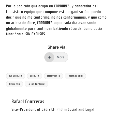
Por la posición que ocupo en CARBURES, y conocedor del
fantástico equipo que compone esta organización, puedo
decir que no me conformo, no nos conformamos, y que como
un atleta de élite, CARBURES sigue cada día avanzando
globalmente para continuar batiendo récords. Como decía
Matt Scott,
SIN EXCUSAS.
Share via:
More
Tags:
100 Carbures
Carbures
crecimiento
Internacional
liderazgo
Rafael Contreras
Rafael Contreras
Vice-President of Cádiz CF. PhD in Social and Legal