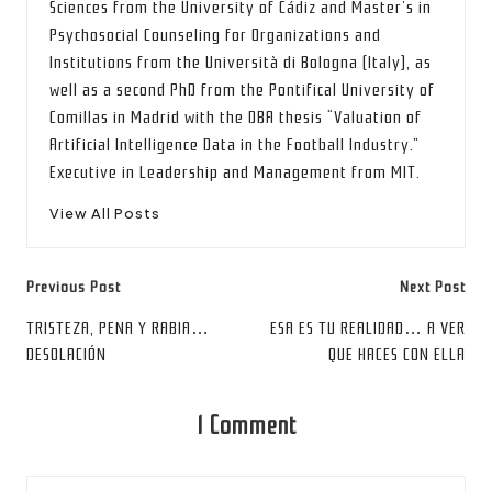
Sciences from the University of Cádiz and Master’s in
Psychosocial Counseling for Organizations and
Institutions from the Università di Bologna (Italy), as
well as a second PhD from the Pontifical University of
Comillas in Madrid with the DBA thesis “Valuation of
Artificial Intelligence Data in the Football Industry.”
Executive in Leadership and Management from MIT.
View All Posts
Post
Previous Post
Next Post
navigation
TRISTEZA, PENA Y RABIA…
ESA ES TU REALIDAD… A VER
DESOLACIÓN
QUE HACES CON ELLA
1 Comment