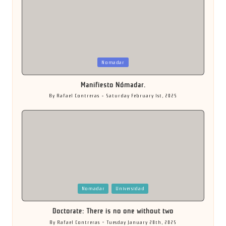
Posted
Nomadar
in
Manifiesto Nómadar.
By
Rafael Contreras
Saturday February 1st, 2025
Posted
by
Posted
Nomadar
Universidad
in
Doctorate: There is no one without two
By
Rafael Contreras
Tuesday January 28th, 2025