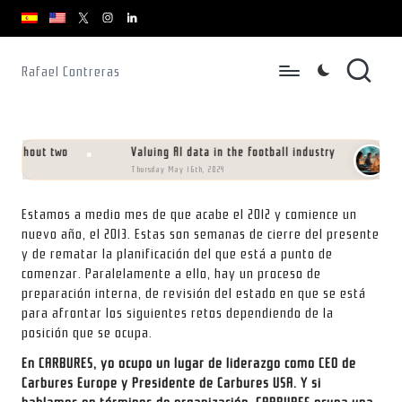
youtube.com
youtube.com
instagram.com
youtube.com
x.com/rafacontrerasch
Skip
to
Rafael Contreras
content
thout two
Valuing AI data in the football industry
Mani
Thursday May 16th, 2024
Saturd
Estamos a medio mes de que acabe el 2012 y comience un
nuevo año, el 2013. Estas son semanas de cierre del presente
y de rematar la planificación del que está a punto de
comenzar. Paralelamente a ello, hay un proceso de
preparación interna, de revisión del estado en que se está
para afrontar los siguientes retos dependiendo de la
posición que se ocupa.
En CARBURES, yo ocupo un lugar de liderazgo como CEO de
Carbures Europe y Presidente de Carbures USA. Y si