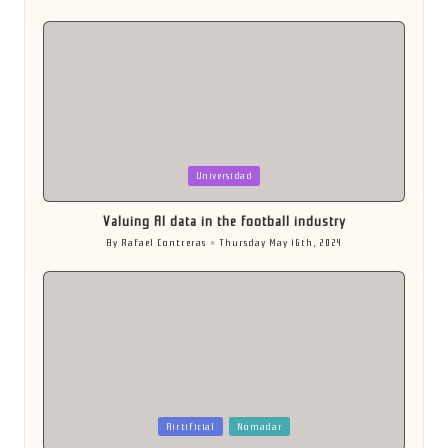
Posted
by
Posted
Universidad
in
Valuing AI data in the football industry
By
Rafael Contreras
Thursday May 16th, 2024
Posted
by
Posted
Airtificial
Nomadar
in