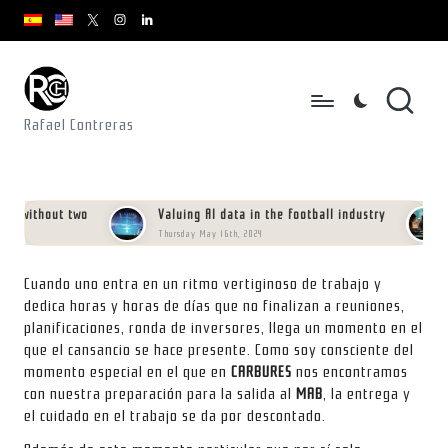
youtube.com
youtube.com
instagram.com
youtube.com
x.com/rafacontrerasch
Skip
to
content
Rafael Contreras
without two
Valuing AI data in the football industry
Man
Thursday May 16th, 2024
Satu
Cuando uno entra en un ritmo vertiginoso de trabajo y
dedica horas y horas de días que no finalizan a reuniones,
planificaciones, ronda de inversores, llega un momento en el
que el cansancio se hace presente. Como soy consciente del
momento especial en el que en
CARBURES
nos encontramos
con nuestra preparación para la salida al
MAB
, la entrega y
el cuidado en el trabajo se da por descontado.