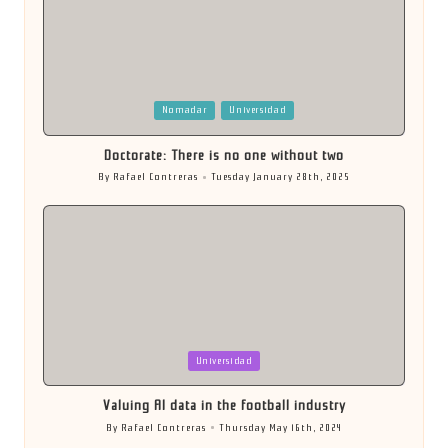
Posted
Nomadar
Universidad
in
Doctorate: There is no one without two
By
Rafael Contreras
Tuesday January 28th, 2025
Posted
by
Posted
Universidad
in
Valuing AI data in the football industry
By
Rafael Contreras
Thursday May 16th, 2024
Posted