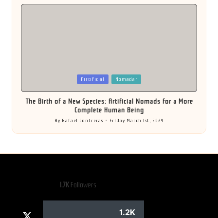
by
Posted
Airtificial
Nomadar
in
The Birth of a New Species: Artificial Nomads for a More
Complete Human Being
By
Rafael Contreras
Friday March 1st, 2024
Posted
by
1.7K
Followers
1.2K