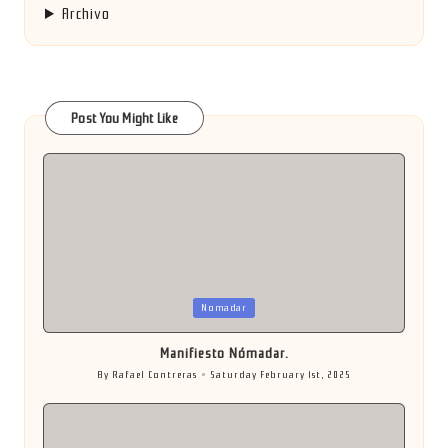
Archivo
Post You Might Like
Posted
Nomadar
in
Manifiesto Nómadar.
By
Rafael Contreras
Saturday February 1st, 2025
Posted
by