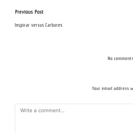
Post
Previous Post
navigation
Inspirar versus Carbures
No comments 
Your email address wi