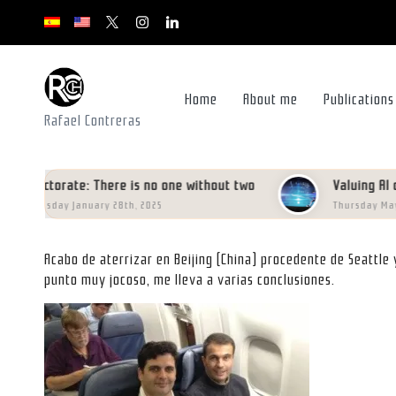
x.com/rafacontrerasch
instagram.com
youtube.com
youtube.com
youtube.com
Skip
to
content
Home
About me
Publications
Rafael Contreras
ctorate: There is no one without two
Valuing AI data in 
esday January 28th, 2025
Thursday May 16th, 2
Acabo de aterrizar en Beijing (China) procedente de Seattle
punto muy jocoso, me lleva a varias conclusiones.