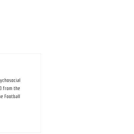
sychosocial
hD from the
he Football