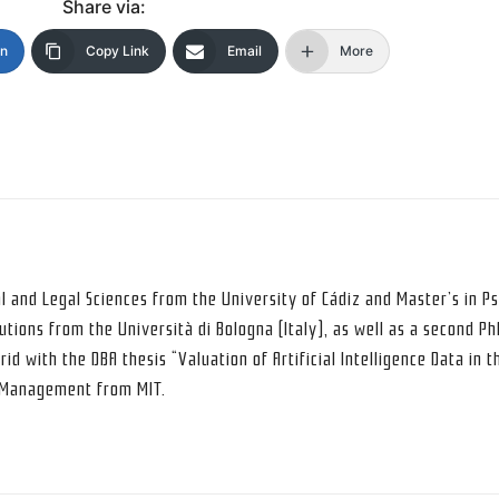
Share via:
In
Copy Link
Email
More
al and Legal Sciences from the University of Cádiz and Master’s in P
utions from the Università di Bologna (Italy), as well as a second P
rid with the DBA thesis “Valuation of Artificial Intelligence Data in t
d Management from MIT.