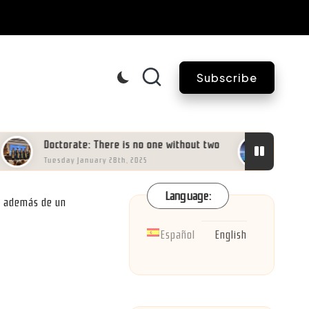
Subscribe
Doctorate: There is no one without two
Valuing AI dat
Tuesday January 28th, 2025
Thursday May 16
Language:
s, además de un
Español
English