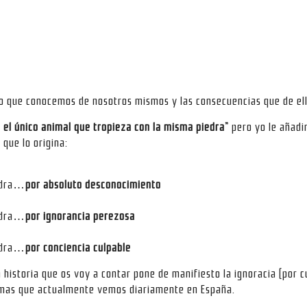
co que conocemos de nosotros mismos y las consecuencias que de ell
 el único animal que tropieza con la misma piedra”
pero yo le añadir
que lo origina:
iedra…
por absoluto desconocimiento
iedra…
por ignorancia perezosa
iedra…
por conciencia culpable
 historia que os voy a contar pone de manifiesto la ignoracia (por c
lemas que actualmente vemos diariamente en España.