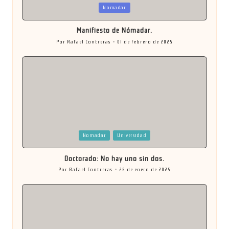
Publicada
Nomadar
en
Manifiesto de Nómadar.
Por
Rafael Contreras
01 de febrero de 2025
Publicado
por
Publicada
Nomadar
Universidad
en
Doctorado: No hay uno sin dos.
Por
Rafael Contreras
28 de enero de 2025
Publicado
por