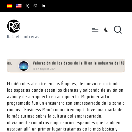
youtube.com
youtube.com
instagram.com
youtube.com
x.com/rafacontrerasch
Saltar
al
contenido
Rafael Contreras
 dos.
Valoración de los datos de la IA en la industria del fútbol
16 de mayo de 2024
El miércoles aterrice en Los Ángeles, de nuevo recorriendo
los espacios donde están los clientes y saltando de avión en
avión y de aeropuerto en aeropuerto. Mi primer acto
programado fue un encuentro con empresariado de la zona o
con los “Business Man” como dicen aquí. Tuve una charla de
lo más curiosa sobre la cultura del empresariado,
obviamente con otros empresarios españoles que también
estaban allí, en primer lugar tratamos de lo más básico y