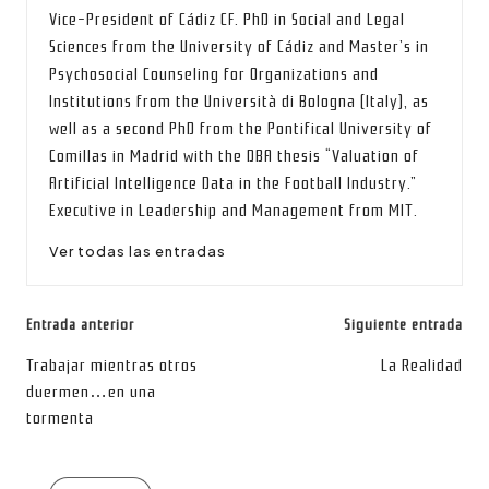
Vice-President of Cádiz CF. PhD in Social and Legal
Sciences from the University of Cádiz and Master’s in
Psychosocial Counseling for Organizations and
Institutions from the Università di Bologna (Italy), as
well as a second PhD from the Pontifical University of
Comillas in Madrid with the DBA thesis “Valuation of
Artificial Intelligence Data in the Football Industry.”
Executive in Leadership and Management from MIT.
Ver todas las entradas
Navegación
Entrada anterior
Siguiente entrada
de
Trabajar mientras otros
La Realidad
duermen…en una
entradas
tormenta