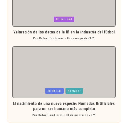
Publicada
Universidad
en
Valoración de los datos de la IA en la industria del fútbol
Por
Rafael Contreras
16 de mayo de 2024
Publicado
por
Publicada
Airtificial
Nomadar
en
El nacimiento de una nueva especie: Nómadas Artificiales
para un ser humano más completo
Por
Rafael Contreras
01 de marzo de 2024
Publicado
por