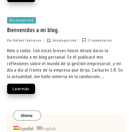
Publicada
Uncategorized
en
Bienvenidos a mi blog.
Por
Rafael Contreras
Uncategorized
17 comentarios
Publicado
Publicada
por
en
Hola a todos. Con estas breves líneas deseo daros la
bienvenida a mi blog personal. En él publicaré mis
reflexiones sobre el mundo de la gestión empresarial, y mi
día a día al frente de la empresa que dirijo, Carbures S.A. En
la actualidad, me hallo inmerso en la conducción…
Leer más
Idioma:
Español
English