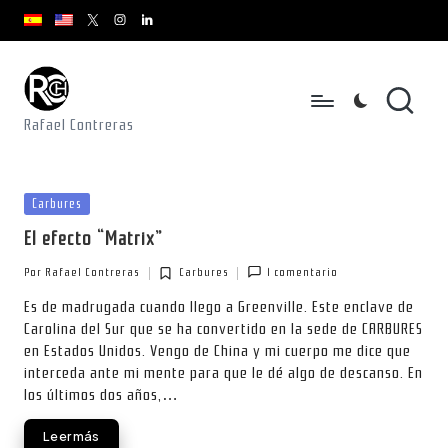
youtube.com
youtube.com
instagram.com
youtube.com
x.com/rafacontrerasch
Saltar
al
contenido
Rafael Contreras
Publicada
Carbures
en
El efecto “Matrix”
Por
Rafael Contreras
Carbures
1 comentario
Publicado
Publicada
por
en
Es de madrugada cuando llego a Greenville. Este enclave de
Carolina del Sur que se ha convertido en la sede de CARBURES
en Estados Unidos. Vengo de China y mi cuerpo me dice que
interceda ante mi mente para que le dé algo de descanso. En
los últimos dos años,…
Leer más