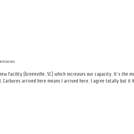
entarios
ew facility (Greenville, SC) which increases our capacity. It´s th
, Carbures arrived here means I arrived here. I agree totally but it