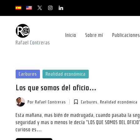
x.com/rafacontrerasch
instagram.com
youtube.com
youtube.com
youtube.com
Saltar
al
contenido
Inicio
Sobre mí
Publicaciones
Rafael Contreras
Publicada
Carbures
Realidad económica
en
Los que somos del oficio…
Por
Rafael Contreras
Carbures
,
Realidad económica
Publicado
Publicada
por
en
Esta mañana, mas bién de madrugada, cuando pasaba la segu
seguridad y mas o menos le decía "LOS QUE SOMOS DEL OFICIO
curioso es…