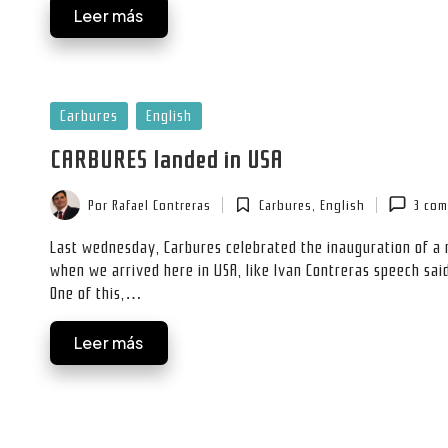
Leer más
Publicada
Carbures
English
en
CARBURES landed in USA
Por
Rafael Contreras
Carbures
,
English
3 com
Publicado
Publicada
por
en
Last wednesday, Carbures celebrated the inauguration of a n
when we arrived here in USA, like Ivan Contreras speech said
One of this,…
Leer más