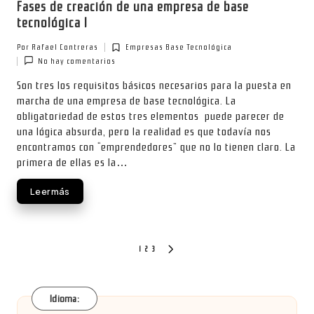
Fases de creación de una empresa de base
tecnológica I
Por
Rafael Contreras
Empresas Base Tecnológica
Publicado
Publicada
No hay comentarios
por
en
Son tres los requisitos básicos necesarios para la puesta en
marcha de una empresa de base tecnológica. La
obligatoriedad de estos tres elementos puede parecer de
una lógica absurda, pero la realidad es que todavía nos
encontramos con “emprendedores” que no lo tienen claro. La
primera de ellas es la…
Leer más
Paginación
1
2
3
SIGUIENTE
PÁGINA
de
entradas
Idioma: