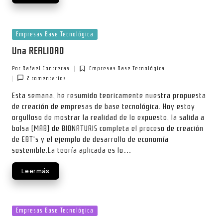
Publicada
Empresas Base Tecnológica
en
Una REALIDAD
Por
Rafael Contreras
Empresas Base Tecnológica
Publicado
Publicada
2 comentarios
por
en
Esta semana, he resumido teoricamente nuestra propuesta
de creación de empresas de base tecnológica. Hoy estoy
orgulloso de mostrar la realidad de lo expuesto, la salida a
bolsa (MAB) de BIONATURIS completa el proceso de creación
de EBT's y el ejemplo de desarrollo de economía
sostenible.La teoría aplicada es lo…
Leer más
Publicada
Empresas Base Tecnológica
en