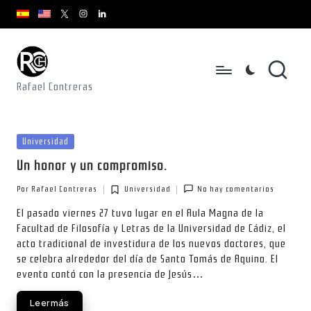
youtube.com
youtube.com
instagram.com
youtube.com
x.com/rafacontrerasch
Saltar
al
contenido
Rafael Contreras
Publicada
Universidad
en
Un honor y un compromiso.
Por
Rafael Contreras
Universidad
No hay comentarios
Publicado
Publicada
por
en
El pasado viernes 27 tuvo lugar en el Aula Magna de la
Facultad de Filosofía y Letras de la Universidad de Cádiz, el
acto tradicional de investidura de los nuevos doctores, que
se celebra alrededor del día de Santo Tomás de Aquino. El
evento contó con la presencia de Jesús…
Leer más