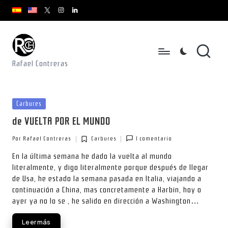
youtube.com
youtube.com
instagram.com
youtube.com
x.com/rafacontrerasch
Saltar
al
contenido
Rafael Contreras
Publicada
Carbures
en
de VUELTA POR EL MUNDO
Por
Rafael Contreras
Carbures
1 comentario
Publicado
Publicada
por
en
En la última semana he dado la vuelta al mundo
literalmente, y digo literalmente porque después de llegar
de Usa, he estado la semana pasada en Italia, viajando a
continuación a China, mas concretamente a Harbin, hoy o
ayer ya no lo se , he salido en dirección a Washington…
Leer más