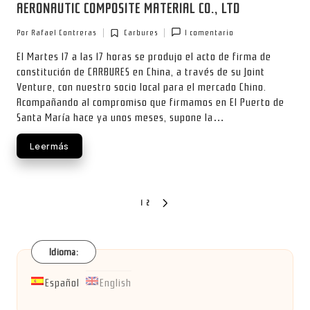
AERONAUTIC COMPOSITE MATERIAL CO., LTD
Por
Rafael Contreras
Carbures
1 comentario
Publicado
Publicada
por
en
El Martes 17 a las 17 horas se produjo el acto de firma de
constitución de CARBURES en China, a través de su Joint
Venture, con nuestro socio local para el mercado Chino.
Acompañando al compromiso que firmamos en El Puerto de
Santa María hace ya unos meses, supone la…
Leer más
Paginación
1
2
SIGUIENTE
PÁGINA
de
entradas
Idioma:
Español
English