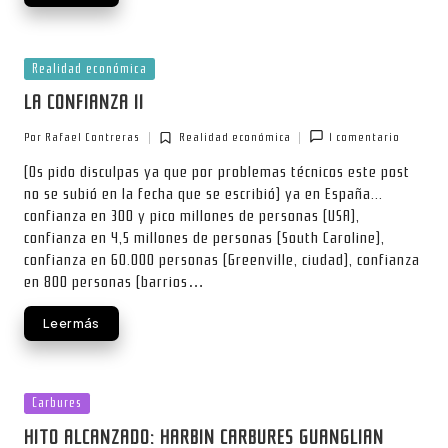
Publicada
Realidad económica
en
LA CONFIANZA II
Por
Rafael Contreras
Realidad económica
1 comentario
Publicado
Publicada
por
en
(Os pido disculpas ya que por problemas técnicos este post
no se subió en la fecha que se escribió) ya en España...
confianza en 300 y pico millones de personas (USA),
confianza en 4,5 millones de personas (South Caroline),
confianza en 60.000 personas (Greenville, ciudad), confianza
en 800 personas (barrios…
Leer más
Publicada
Carbures
en
HITO ALCANZADO: HARBIN CARBURES GUANGLIAN