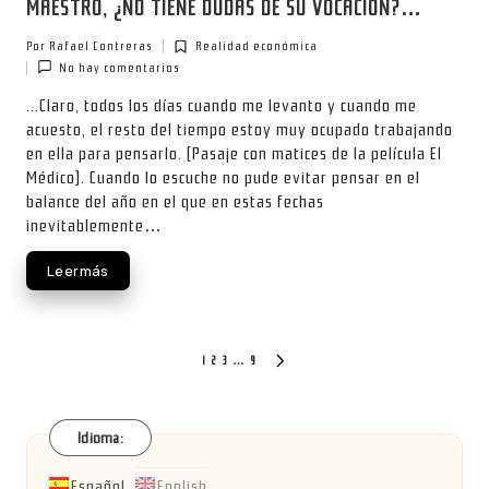
MAESTRO, ¿NO TIENE DUDAS DE SU VOCACIÓN?…
Por
Rafael Contreras
Realidad económica
Publicado
Publicada
No hay comentarios
por
en
...Claro, todos los días cuando me levanto y cuando me
acuesto, el resto del tiempo estoy muy ocupado trabajando
en ella para pensarlo. (Pasaje con matices de la película El
Médico). Cuando lo escuche no pude evitar pensar en el
balance del año en el que en estas fechas
inevitablemente…
Leer más
Paginación
1
2
3
…
9
SIGUIENTE
PÁGINA
de
entradas
Idioma:
Español
English