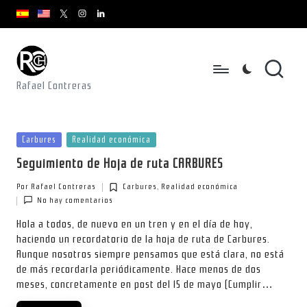
youtube.com
youtube.com
instagram.com
youtube.com
x.com/rafacontrerasch
Saltar
al
contenido
Rafael Contreras
Publicada
Carbures
Realidad económica
en
Seguimiento de Hoja de ruta CARBURES
Por
Rafael Contreras
Carbures
,
Realidad económica
Publicado
Publicada
No hay comentarios
por
en
Hola a todos, de nuevo en un tren y en el día de hoy,
haciendo un recordatorio de la hoja de ruta de Carbures.
Aunque nosotros siempre pensamos que está clara, no está
de más recordarla periódicamente. Hace menos de dos
meses, concretamente en post del 15 de mayo (Cumplir…