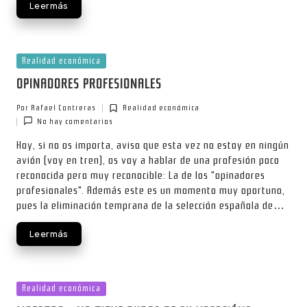
Leer más
Publicada
Realidad económica
en
OPINADORES PROFESIONALES
Por
Rafael Contreras
Realidad económica
Publicado
Publicada
No hay comentarios
por
en
Hoy, si no os importa, aviso que esta vez no estoy en ningún
avión (voy en tren), os voy a hablar de una profesión poco
reconocida pero muy reconocible: La de los "opinadores
profesionales". Además este es un momento muy oportuno,
pues la eliminación temprana de la selección española de…
Leer más
Publicada
Realidad económica
en