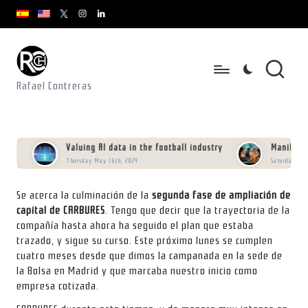
youtube.com
youtube.com
instagram.com
youtube.com
x.com/rafacontrerasch
Skip
to
content
Rafael Contreras
Valuing AI data in the football industry
Manifiesto Nó
Thursday May 16th, 2024
Saturday February 1s
Se acerca la culminación de la
segunda fase de ampliación de
capital de CARBURES
. Tengo que decir que la trayectoria de la
compañía hasta ahora ha seguido el plan que estaba
trazado, y sigue su curso. Este próximo lunes se cumplen
cuatro meses desde que dimos la campanada en la sede de
la Bolsa en Madrid y que marcaba nuestro inicio como
empresa cotizada.