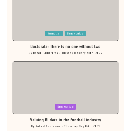
Posted
Nomadar
Universidad
in
Doctorate: There is no one without two
By
Rafael Contreras
Tuesday January 28th, 2025
Posted
by
Posted
Universidad
in
Valuing AI data in the football industry
By
Rafael Contreras
Thursday May 16th, 2024
Posted