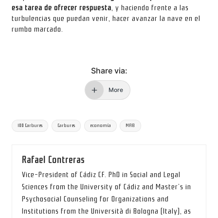
esa tarea de ofrecer respuesta
, y haciendo frente a las
turbulencias que puedan venir, hacer avanzar la nave en el
rumbo marcado.
Share via:
More
Tags:
100 Carbures
Carbures
economía
MAB
Rafael Contreras
Vice-President of Cádiz CF. PhD in Social and Legal
Sciences from the University of Cádiz and Master’s in
Psychosocial Counseling for Organizations and
Institutions from the Università di Bologna (Italy), as