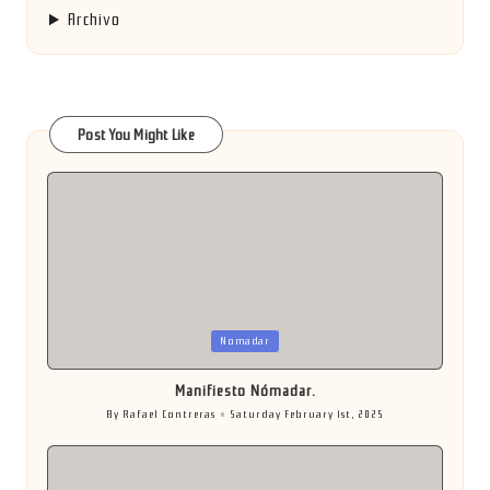
Archivo
Post You Might Like
Posted
Nomadar
in
Manifiesto Nómadar.
By
Rafael Contreras
Saturday February 1st, 2025
Posted
by