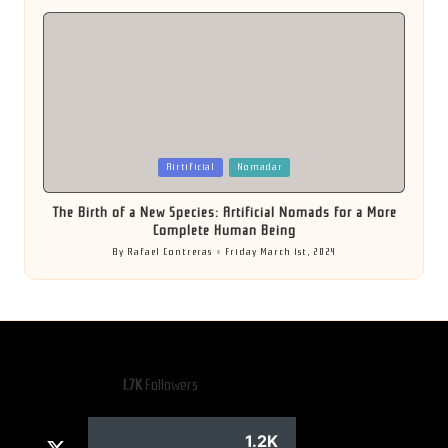
by
Posted
Airtificial
Nomadar
in
The Birth of a New Species: Artificial Nomads for a More
Complete Human Being
By
Rafael Contreras
Friday March 1st, 2024
Posted
by
1.7K
Followers
1.2K