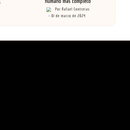
humano más completo
s
Por
Rafael Contreras
Publicado
01 de marzo de 2024
por