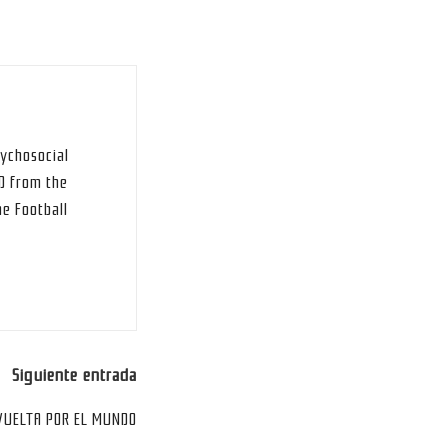
sychosocial
hD from the
he Football
Siguiente entrada
VUELTA POR EL MUNDO