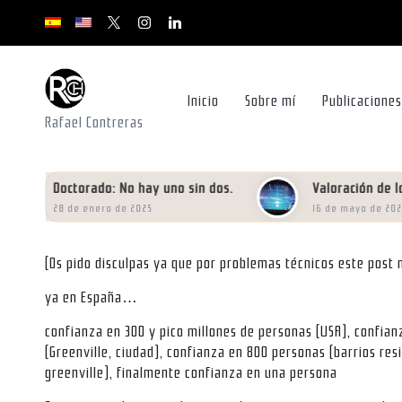
x.com/rafacontrerasch
instagram.com
youtube.com
youtube.com
youtube.com
Saltar
al
contenido
Inicio
Sobre mí
Publicaciones
Rafael Contreras
Doctorado: No hay uno sin dos.
Valoración de los datos 
28 de enero de 2025
16 de mayo de 2024
(Os pido disculpas ya que por problemas técnicos este post n
ya en España…
confianza en 300 y pico millones de personas (USA), confian
(Greenville, ciudad), confianza en 800 personas (barrios res
greenville), finalmente confianza en una persona