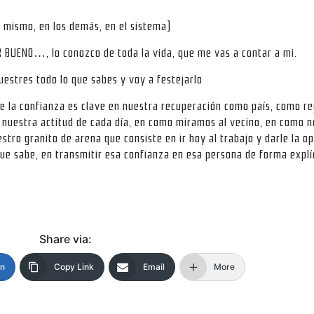
o mismo, en los demás, en el sistema)
ER BUENO…, lo conozco de toda la vida, que me vas a contar a mi.
estres todo lo que sabes y voy a festejarlo
ue la confianza es clave en nuestra recuperación como país, como r
n nuestra actitud de cada día, en como miramos al vecino, en como 
ro granito de arena que consiste en ir hoy al trabajo y darle la o
ue sabe, en transmitir esa confianza en esa persona de forma explíc
Share via:
In
Copy Link
Email
More