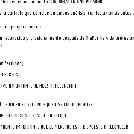
álisis en el mismo punto
CONFIANZA EN UNA PERSONA
la variable que coincide en ambos análisis, con los axiomas antes 
n un ejemplo concreto.
ien reconocido profesionalmente después de X años de vida profesio
ia
n facilidad)
ESA PERSONA
CTIVO IMPORTANTE DE NUESTRA ECONOMÍA
d, tanto en su vertiente positiva como negativa)
EMPLEO AHORA NO TIENE OTRA SALIDA
OCIMIENTO IMPORTANTE QUE EL MERCADO ESTA DISPUESTO A RECONOCER