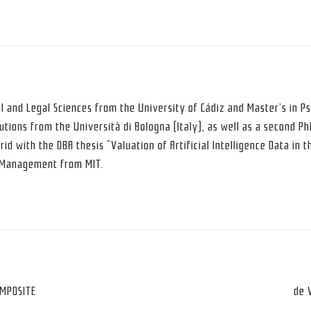
al and Legal Sciences from the University of Cádiz and Master’s in P
utions from the Università di Bologna (Italy), as well as a second P
rid with the DBA thesis “Valuation of Artificial Intelligence Data in t
d Management from MIT.
OMPOSITE
de 