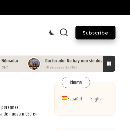
Subscribe
ar.
Doctorado: No hay uno sin dos.
Valoraci
28 de enero de 2025
16 de may
Idioma:
Español
English
0 personas
ia de nuestro CEO en