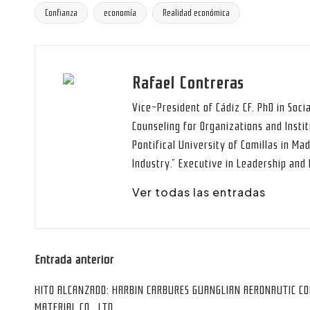
Confianza
economía
Realidad económica
Etiquetas:
Rafael Contreras
Vice-President of Cádiz CF. PhD in Soci
Counseling for Organizations and Instit
Pontifical University of Comillas in Mad
Industry.” Executive in Leadership an
Ver todas las entradas
Navegación
Entrada anterior
de
HITO ALCANZADO: HARBIN CARBURES GUANGLIAN AERONAUTIC C
MATERIAL CO., LTD