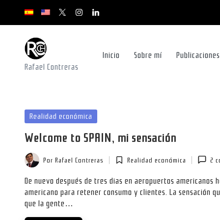
x.com/rafacontrerasch
instagram.com
youtube.com
youtube.com
youtube.com
Saltar
al
contenido
Inicio
Sobre mí
Publicaciones
Rafael Contreras
Publicada
Realidad económica
en
Welcome to SPAIN, mi sensación
Por
Rafael Contreras
Realidad económica
2 c
Publicado
Publicada
por
en
De nuevo después de tres dias en aeropuertos americanos h
americano para retener consumo y clientes. La sensación qu
que la gente…