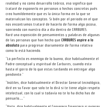
realidad y no como desarrollo teórico, eso significa que
trataré de exponerlo en personas o hechos concretos pués
creo humildemente que es la única forma en la que se
materializan los conceptos. Si bién por el periodo en el que
nos encontramos trataré de hacerlo de forma algo jocosa,
sonriendo con nuestro día a día dentro de CARBURES.
Haré una exposición de pensamientos y palabras de algunas
de las personas que han hecho que
CARBURES aspire a lo
absoluto
para progresar diariamente de forma relativa
como lo está haciendo.
“Lo perfecto es enemigo de lo bueno, dice habitualmente el
Padre conceptual y espiritual de Carbures, cuando esta
hasta el gorro de lo que estas tardando en entregar algo
pendiente.”
“Inútiles, dice habitualmente el Director General tecnológico,
diré en su favor que solo te lo dirá si te tiene algún respeto
intelectual, con lo cual si todavía no te lo ha dicho has de
pensarlo…”
“Visto, dice habitualmente el Consejero financiero si quieres