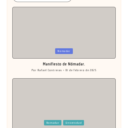
Publicada
Nomadar
en
Manifiesto de Nómadar.
Por
Rafael Contreras
01 de febrero de 2025
Publicado
por
Publicada
Nomadar
Universidad
en