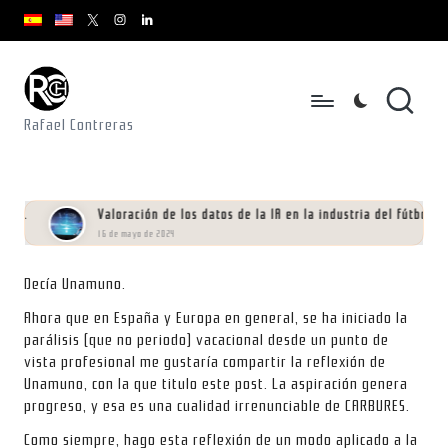
youtube.com
youtube.com
instagram.com
youtube.com
x.com/rafacontrerasch
Saltar
al
contenido
Rafael Contreras
Valoración de los datos de la IA en la industria del fútbol
16 de mayo de 2024
Decía Unamuno.
Ahora que en España y Europa en general, se ha iniciado la
parálisis (que no periodo) vacacional desde un punto de
vista profesional me gustaría compartir la reflexión de
Unamuno, con la que titulo este post. La aspiración genera
progreso, y esa es una cualidad irrenunciable de CARBURES.
Como siempre, hago esta reflexión de un modo aplicado a la