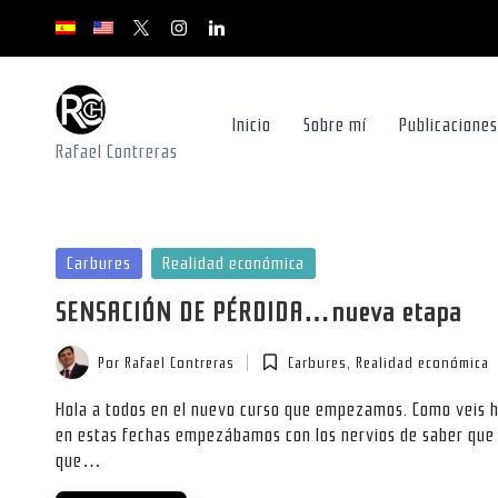
x.com/rafacontrerasch
instagram.com
youtube.com
youtube.com
youtube.com
Saltar
al
contenido
Inicio
Sobre mí
Publicaciones
Rafael Contreras
Publicada
Carbures
Realidad económica
en
SENSACIÓN DE PÉRDIDA…nueva etapa
Por
Rafael Contreras
Carbures
,
Realidad económica
Publicado
Publicada
por
en
Hola a todos en el nuevo curso que empezamos. Como veis ha
en estas fechas empezábamos con los nervios de saber que 
que…