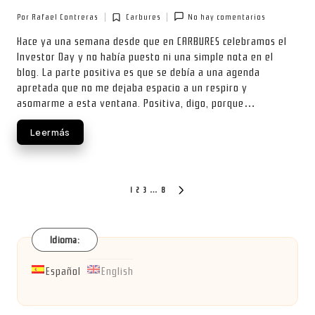
Por
Rafael Contreras
Carbures
No hay comentarios
Publicado
Publicada
por
en
Hace ya una semana desde que en CARBURES celebramos el
Investor Day y no había puesto ni una simple nota en el
blog. La parte positiva es que se debía a una agenda
apretada que no me dejaba espacio a un respiro y
asomarme a esta ventana. Positiva, digo, porque…
Leer más
Paginación
1
2
3
…
8
SIGUIENTE
PÁGINA
de
entradas
Idioma:
Español
English