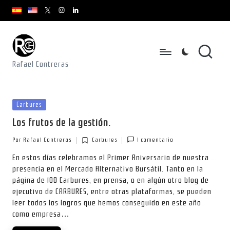
youtube.com
youtube.com
instagram.com
youtube.com
x.com/rafacontrerasch
Saltar
al
contenido
Rafael Contreras
Publicada
Carbures
en
Los frutos de la gestión.
Por
Rafael Contreras
Carbures
1 comentario
Publicado
Publicada
por
en
En estos días celebramos el Primer Aniversario de nuestra
presencia en el Mercado Alternativo Bursátil. Tanto en la
página de 100 Carbures, en prensa, o en algún otro blog de
ejecutivo de CARBURES, entre otras plataformas, se pueden
leer todos los logros que hemos conseguido en este año
como empresa…