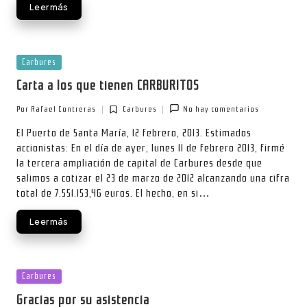
Leer más
Publicada
Carbures
en
Carta a los que tienen CARBURITOS
Por
Rafael Contreras
Carbures
No hay comentarios
Publicado
Publicada
por
en
El Puerto de Santa María, 12 febrero, 2013. Estimados
accionistas: En el día de ayer, lunes 11 de febrero 2013, firmé
la tercera ampliación de capital de Carbures desde que
salimos a cotizar el 23 de marzo de 2012 alcanzando una cifra
total de 7.551.153,46 euros. El hecho, en si…
Leer más
Publicada
Carbures
en
Gracias por su asistencia